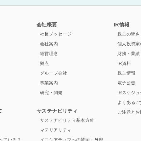
ス
会社概要
IR情報
社長メッセージ
株主の皆さ
会社案内
個人投資家
経営理念
財務・業績
拠点
IR資料
グループ会社
株主情報
事業案内
電子公告
研究・開発
IRスケジ
よくあるご
て
サステナビリティ
ご注意とお
サステナビリティ基本方針
マテリアリティ
れている？
イニシアティブへの賛同・外部