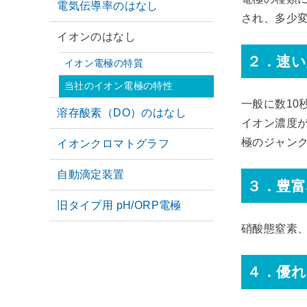
電気伝導率のはなし
され、多少
イオンのはなし
２．速い
イオン電極の特質
当社のイオン電極の特性
一般に数10
溶存酸素（DO）のはなし
イオン濃度
極のジャン
イオンクロマトグラフ
自動滴定装置
３．豊
旧タイプ用 pH/ORP電極
硝酸態窒素
４．優れ