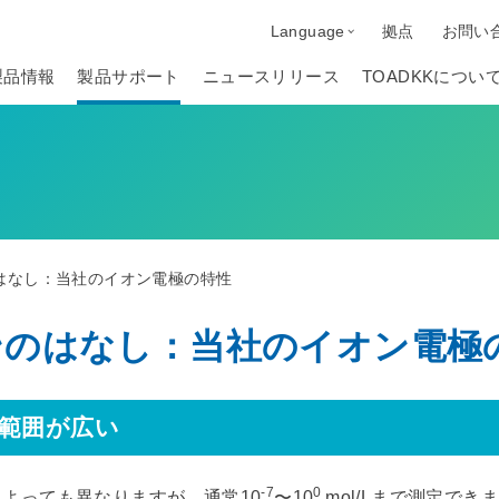
Language
拠点
お問い
製品情報
製品サポート
ニュースリリース
TOADKKについ
はなし：当社のイオン電極の特性
ンのはなし：当社のイオン電極
範囲が広い
-7
0
よっても異なりますが、通常10
〜10
mol/Lまで測定で