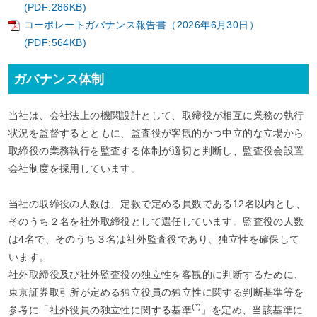
(PDF:286KB)
コーポレートガバナンス報告書（2026年6月30日）
(PDF:564KB)
ガバナンス体制
当社は、会社法上の機関設計として、取締役が相互に業務の執行
状況を監督するとともに、監査役が客観的かつ中立的な立場から
取締役の業務執行を監査する体制が適切と判断し、監査役会設置
会社制度を採用しています。
当社の取締役の人数は、定款で定める員数である12名以内とし、
そのうち２名を社外取締役として選任しています。監査役の人数
は4名で、そのうち３名は社外監査役であり、独立性を確保して
います。
社外取締役及び社外監査役の独立性を客観的に判断するために、
東京証券取引所が定める独立役員の独立性に関する判断基準等を
(*)
参考に「社外役員の独立性に関する基準
」を定め、当該基準に