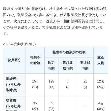
取締役の個人別の報酬額は、株主総会で決議された報酬限度の範
囲内で、取締役会の決議に基づき、代表取締役社長が決定してい
ます。決定にあたっては、役員人事・報酬諮問委員会に諮問し、
その答申を踏まえることで客観性および透明性を確保していま
す。
ペ
2025年度実績(百万円)
ー
ジ
報酬等の種類別の総額
報酬等
支給
ト
役員区分
固定
業績連
非金銭
の総額
人員
ッ
報酬
動報酬
報酬
プ
へ
取締役
154
125
7
21
12名
(うち社外
(13)
(13)
(-)
(-)
(2名)
取締役)
監査役
35
35
4名
(うち社外
ー
ー
(22)
(22)
(3名)