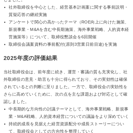
社外取締役を中心とした、経営基本計画案に関する事前説明・
質疑応答の継続実施
アンケートで関心の高かったテーマ（ROE向上に向けた施策、
新規事業・M&Aを含む中長期施策、海外事業戦略、人的資本経
営施策等）について、取締役懇談会を6回開催
取締役会議案資料の事前配付(原則3営業日前目途)を実施
2025年度の評価結果
当社取締役会は、前年度に続き、運営・審議の質も充実化し、社
外取締役の意見・助言も十分に得られており、その実効性は確保
されているとの判断に至りました。一方で、取締役会の実効性を
さらに高めていくために、次の点を主な課題および対応として確
認しました。
中長期的な方向性の討議テーマとして、海外事業戦略、新規事
業・M&A戦略、人的資本経営についての議論をより深めていく
持続的成長を見据えた経営資源配分や成長ストーリーについ
て、取締役会としての方向性を整理していく