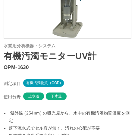
水質用分析機器・システム
有機汚濁モニターUV計
OPM-1630
測定項目
有機汚濁物質（COD)
使用分野
上水道
下水道
紫外線 (254nm) の吸光度から、水中の有機汚濁物質濃度を測
定
落下流水式でセル窓が無く、汚れの心配が不要