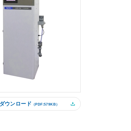
検
索
ダウンロード
（PDF:579KB）