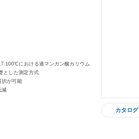
の「17.100℃における過マンガン酸カリウム
基礎とした測定方式
選択が可能
低減
カタログ