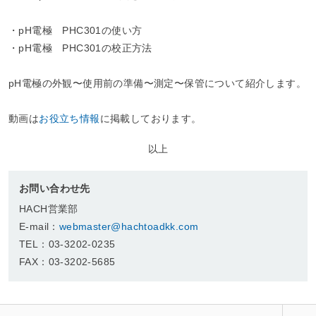
ペ
・pH電極 PHC301の使い方
ー
・pH電極 PHC301の校正方法
ジ
ト
pH電極の外観〜使用前の準備〜測定〜保管について紹介します。
ッ
プ
動画は
お役立ち情報
に掲載しております。
へ
以上
お問い合わせ先
HACH営業部
E-mail：
webmaster@hachtoadkk.com
TEL：03-3202-0235
FAX：03-3202-5685