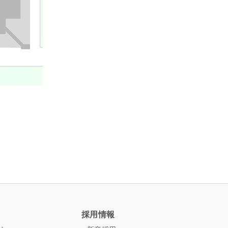
ペ
ー
ジ
ト
ッ
プ
へ
採用情報