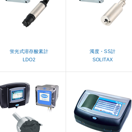
蛍光式溶存酸素計
濁度・SS計
LDO2
SOLITAX