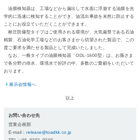
油膜検知器は、工場などから漏出して水面に浮遊する油膜を光
学的に迅速に検知することができ、油流出事故を未然に防止する
ことにお役立ていただくことができます。
耐圧防爆型タイプはご使用される環境が、火気厳禁である石油
精製、石油化学工場などのお客さまから切望された製品で、この
ペ
度ご要求を満たせる製品として完成いたしました。
ー
なお、一般タイプの油膜検知器「ODL-1600型」は、お蔭さま
ジ
で各分野の排水、環境水で好評の中、多数のご愛顧をいただいて
ト
おります。
ッ
プ
展示会情報へ
へ
以上
お問い合わせ先
営業企画部
E-mail：
release@toadkk.co.jp