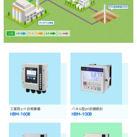
工業用ｐH 計変換器
パネル型pH計調節計
HBM-160B
HBM-100B